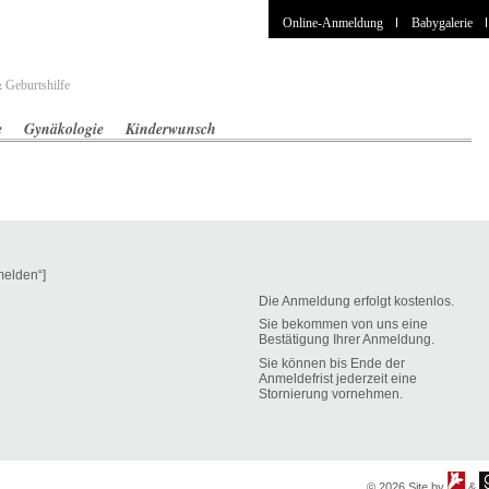
Online-Anmeldung
Babygalerie
 Geburtshilfe
e
Gynäkologie
Kinderwunsch
melden“]
Die Anmeldung erfolgt kostenlos.
Sie bekommen von uns eine
Bestätigung Ihrer Anmeldung.
Sie können bis Ende der
Anmeldefrist jederzeit eine
Stornierung vornehmen.
© 2026 Site by
&