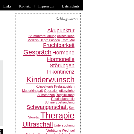
Links
Kontakt
Impressum
Datenschutz
Schlagwörter
Akupunktur
Brustuntersuchung
chinesische
Medizin
Depressionen
Erste Mal
Fruchtbarkeit
Gespräch
Hormone
Hormonelle
Störungen
Inkontinenz
Kinderwunsch
Kolposkopie
Krebsabstrich
Mutterkindpaß
Operation
pflanzliche
Substanzen
Regelblutung
Routinekontrolle
Schmerzbehandlung
Schwangerschaft
Sex
Therapie
Sterilität
Ultraschall
Untersuchung
Verhütung
Wechsel