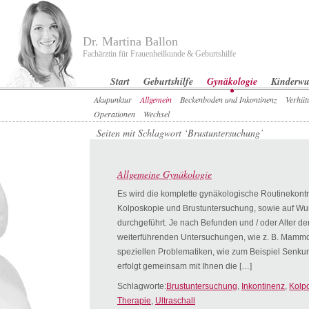
Dr. Martina Ballon
Fachärztin für Frauenheilkunde & Geburtshilfe
Start
Geburtshilfe
Gynäkologie
Kinderw
Akupunktur
Allgemein
Beckenboden und Inkontinenz
Verhüt
Operationen
Wechsel
Seiten mit Schlagwort ‘Brustuntersuchung’
Allgemeine Gynäkologie
Es wird die komplette gynäkologische Routinekontr
Kolposkopie und Brustuntersuchung, sowie auf Wu
durchgeführt. Je nach Befunden und / oder Alter der
weiterführenden Untersuchungen, wie z. B. Mamm
speziellen Problematiken, wie zum Beispiel Senk
erfolgt gemeinsam mit Ihnen die […]
Schlagworte:
Brustuntersuchung
,
Inkontinenz
,
Kolp
Therapie
,
Ultraschall