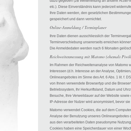
dazu gegeben (zB Weiterleitung an andere Ärzte/-
etc.). Diese Einverständnis kann jederzeit widerru
Ihre Daten werden, den gesetzlichen Bestimmungen
gespeichert und dann vernichtet.
Online-Anmeldung / Terminplaner
Ihre Daten dienen ausschliesslich der Terminvergab
Terminverschiebung unsererseits erreichen können
Die Anmeldedaten werden nach 6 Monaten gelösch
Reichweitenmessung mit Matomo (ehemals Piwik
Im Rahmen der Reichweitenanalyse von Matomo we
Interessen (d.h. Interesse an der Analyse, Optimie
Onlineangebotes im Sinne des Art. 6 Abs. 1 lit. f. 
von Ihnen verwendete Browsertyp und die Browser
Betriebssystem, Ihr Herkunftsland, Datum und Uhrze
Besuche, Ihre Verweildauer auf der Website sowie d
IP-Adresse der Nutzer wird anonymisiert, bevor sie
Matomo verwendet Cookies, die auf dem Computer 
Analyse der Benutzung unseres Onlineangebotes d
aus den verarbeiteten Daten pseudonyme Nutzungspr
Cookies haben eine Speicherdauer von einer Woch