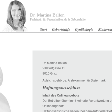
Dr. Martina Ballon
Fachärztin für Frauenheilkunde & Geburtshilfe
Start
Geburtshilfe
Gynäkologie
Kinderw
Dr. Martina Ballon
Villefortgasse 11
8010 Graz
Aufsichtsbehörde: Ärztekammer für Steiermark
Haftungsausschluss
Inhalt des Onlineangebots
Der Betreiber übernimmt keinerlei Verantwortung g
Onlineangebots.
Haftungsansprüche gegenüber dem Autor oder Betr