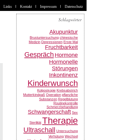
Links
Kontakt
Impressum
Datenschutz
Schlagwörter
Akupunktur
Brustuntersuchung
chinesische
Medizin
Depressionen
Erste Mal
Fruchtbarkeit
Gespräch
Hormone
Hormonelle
Störungen
Inkontinenz
Kinderwunsch
Kolposkopie
Krebsabstrich
Mutterkindpaß
Operation
pflanzliche
Substanzen
Regelblutung
Routinekontrolle
Schmerzbehandlung
Schwangerschaft
Sex
Therapie
Sterilität
Ultraschall
Untersuchung
Verhütung
Wechsel