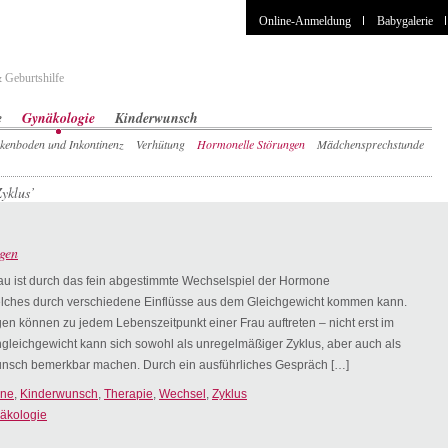
Online-Anmeldung
Babygalerie
 Geburtshilfe
e
Gynäkologie
Kinderwunsch
kenboden und Inkontinenz
Verhütung
Hormonelle Störungen
Mädchensprechstunde
Zyklus’
gen
au ist durch das fein abgestimmte Wechselspiel der Hormone
lches durch verschiedene Einflüsse aus dem Gleichgewicht kommen kann.
n können zu jedem Lebenszeitpunkt einer Frau auftreten – nicht erst im
gleichgewicht kann sich sowohl als unregelmäßiger Zyklus, aber auch als
wunsch bemerkbar machen. Durch ein ausführliches Gespräch […]
ne
,
Kinderwunsch
,
Therapie
,
Wechsel
,
Zyklus
äkologie