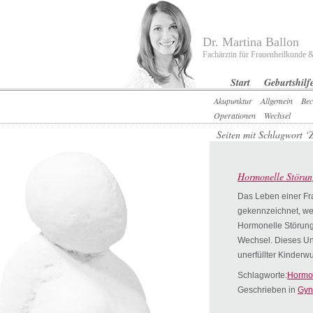
Dr. Martina Ballon
Fachärztin für Frauenheilkunde &
Start
Geburtshilf
Akupunktur
Allgemein
Bec
Operationen
Wechsel
Seiten mit Schlagwort ‘
Hormonelle Störun
Das Leben einer Fr
gekennzeichnet, we
Hormonelle Störunge
Wechsel. Dieses Un
unerfüllter Kinder
Schlagworte:
Hormo
Geschrieben in
Gyn