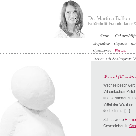
Dr. Martina Ballon
Fachärztin für Frauenheilkunde &
Start
Geburtshilf
Akupunktur
Allgemein
Bec
Operationen
Wechsel
Seiten mit Schlagwort 
Wechsel (Klimakte
Wechselbeschwerden
Mit einfachen Mitte
und so wieder zu m
Mittel der Wahl sei
doch einmal […]
Schlagworte:
Hormo
Geschrieben in
Gyn