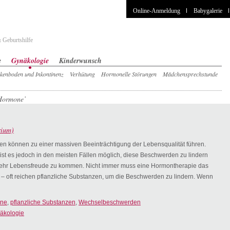
Online-Anmeldung
Babygalerie
 Geburtshilfe
e
Gynäkologie
Kinderwunsch
kenboden und Inkontinenz
Verhütung
Hormonelle Störungen
Mädchensprechstunde
‘Hormone’
rium)
 können zu einer massiven Beeinträchtigung der Lebensqualität führen.
l ist es jedoch in den meisten Fällen möglich, diese Beschwerden zu lindern
ehr Lebensfreude zu kommen. Nicht immer muss eine Hormontherapie das
n – oft reichen pflanzliche Substanzen, um die Beschwerden zu lindern. Wenn
ne
,
pflanzliche Substanzen
,
Wechselbeschwerden
äkologie