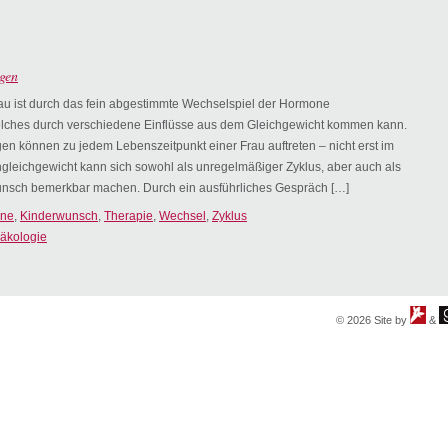
gen
au ist durch das fein abgestimmte Wechselspiel der Hormone
lches durch verschiedene Einflüsse aus dem Gleichgewicht kommen kann.
n können zu jedem Lebenszeitpunkt einer Frau auftreten – nicht erst im
gleichgewicht kann sich sowohl als unregelmäßiger Zyklus, aber auch als
wunsch bemerkbar machen. Durch ein ausführliches Gespräch […]
ne
,
Kinderwunsch
,
Therapie
,
Wechsel
,
Zyklus
äkologie
© 2026 Site by
&