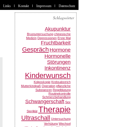
Links
Kontakt
Impressum
Datenschutz
Schlagwörter
Akupunktur
Brustuntersuchung
chinesische
Medizin
Depressionen
Erste Mal
Fruchtbarkeit
Gespräch
Hormone
Hormonelle
Störungen
Inkontinenz
Kinderwunsch
Kolposkopie
Krebsabstrich
Mutterkindpaß
Operation
pflanzliche
Substanzen
Regelblutung
Routinekontrolle
Schmerzbehandlung
Schwangerschaft
Sex
Therapie
Sterilität
Ultraschall
Untersuchung
Verhütung
Wechsel