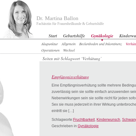
Dr. Martina Ballon
Fachärztin für Frauenheilkunde & Geburtshilfe
Start
Geburtshilfe
Gynäkologie
Kinderw
Akupunktur
Allgemein
Beckenboden und Inkontinenz
Verhüt
Operationen
Wechsel
Seiten mit Schlagwort ‘Verhütung’
Empfängnisverhütung
Eine Empfängnisverhütung sollte mehrere Bedingung
zuverlässig sein sie sollte einfach anzuwenden sein 
Nebenwirkungen sein sie sollte nicht für jeden sofort
Sex sie muss jederzeit in ihrer Wirkung unterbro
eintritt sie […]
Schlagworte:
Fruchtbarkeit
,
Kinderwunsch
,
Schwang
Geschrieben in
Gynäkologie